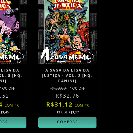
 LIGA DA
A SAGA DA LIGA DA
OL. 5 [HQ:
JUSTIÇA - VOL. 2 [HQ:
NI]
PANINI]
R$39,00
16
% OFF
16
% OFF
,52
R$32,76
84
R$31,12
COM
PIX
COM
PIX
R$3,45
12
X DE
R$3,37