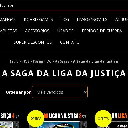
l.com.br
MANGÁS
BOARD GAMES
TCG
LIVROS/NOVELS
ÁLBU
MPLETAS
ACESSÓRIOS
USADOS
FERIDOS DE GUERRA
SUPER DESCONTOS
CONTATO
Início
>
HQs
>
Panini
>
DC
>
As Sagas
>
A Saga da Liga da Justiça
A SAGA DA LIGA DA JUSTIÇA
Ordenar por
OFERTA
OFERTA