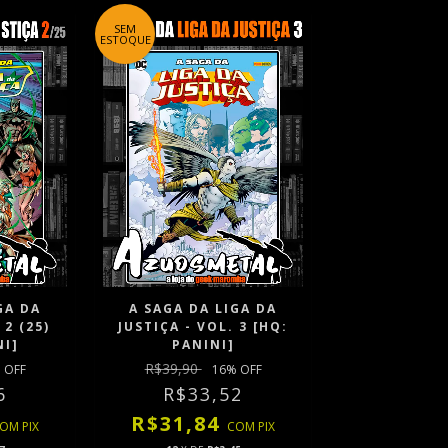
SEM
ESTOQUE
GA DA
A SAGA DA LIGA DA
 2 (25)
JUSTIÇA - VOL. 3 [HQ:
NI]
PANINI]
R$39,90
 OFF
16
% OFF
6
R$33,52
R$31,84
COM
PIX
COM
PIX