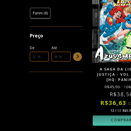
Panini (6)
Preço
De
Até
A SAGA DA LI
JUSTIÇA - VOL.
[HQ: PANI
R$45,90
16
%
R$38,5
R$36,63
12
X DE
R$3,9