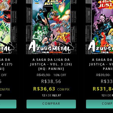
GA DA
A SAGA DA LIGA DA
A SAGA DA
 4 (27)
JUSTIÇA - VOL. 3 (26)
JUSTIÇA - V
NI]
[HQ: PANINI]
PANI
R$45,90
R$39,90
 OFF
16
% OFF
6
R$38,56
R$33
R$36,63
R$31,
COM
PIX
COM
PIX
7
12
X DE
R$3,97
12
X DE