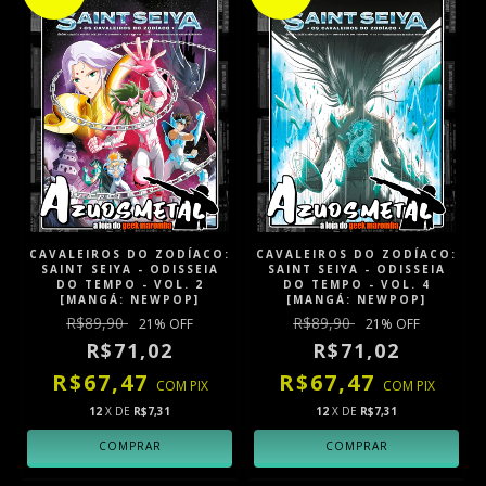
CAVALEIROS DO ZODÍACO:
CAVALEIROS DO ZODÍACO:
SAINT SEIYA - ODISSEIA
SAINT SEIYA - ODISSEIA
DO TEMPO - VOL. 2
DO TEMPO - VOL. 4
[MANGÁ: NEWPOP]
[MANGÁ: NEWPOP]
R$89,90
R$89,90
21
% OFF
21
% OFF
R$71,02
R$71,02
R$67,47
R$67,47
COM
PIX
COM
PIX
12
X DE
R$7,31
12
X DE
R$7,31