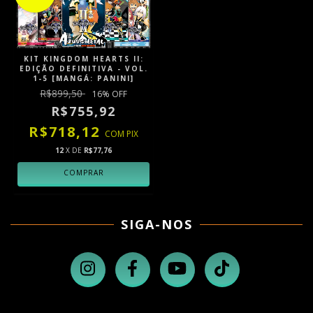
KIT KINGDOM HEARTS II:
EDIÇÃO DEFINITIVA - VOL.
1-5 [MANGÁ: PANINI]
R$899,50
16
% OFF
R$755,92
R$718,12
COM
PIX
12
X DE
R$77,76
SIGA-NOS