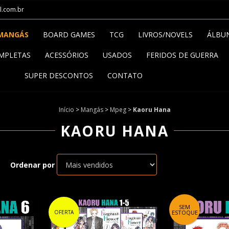
l.com.br
MANGÁS
BOARD GAMES
TCG
LIVROS/NOVELS
ÁLBU
MPLETAS
ACESSÓRIOS
USADOS
FERIDOS DE GUERRA
SUPER DESCONTOS
CONTATO
Início
>
Mangás
>
Mpeg
>
Kaoru Hana
KAORU HANA
Ordenar por
SEM
OFERTA
ESTOQUE