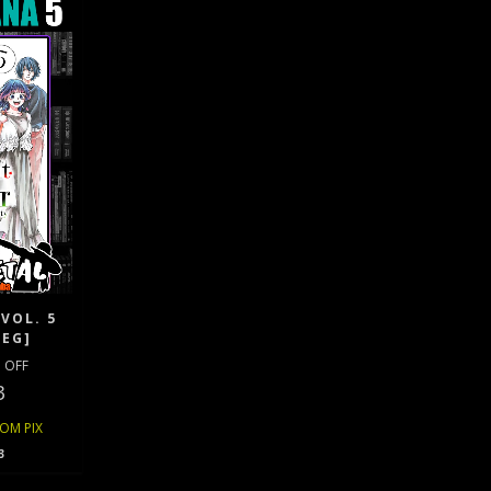
VOL. 5
PEG]
 OFF
3
COM
PIX
3