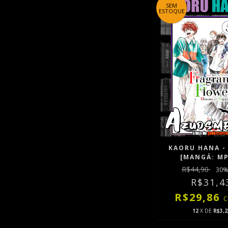
SEM
ESTOQUE
KAORU HANA - 
[MANGÁ: M
R$44,90
30
%
R$31,4
R$29,86
12
X DE
R$3,2