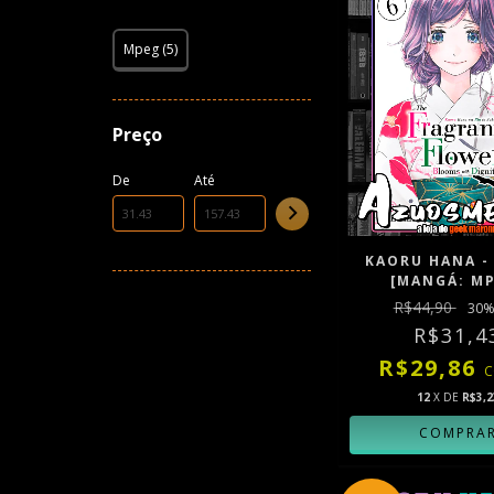
Mpeg (5)
Preço
De
Até
KAORU HANA - 
[MANGÁ: M
R$44,90
30
%
R$31,4
R$29,86
12
X DE
R$3,2