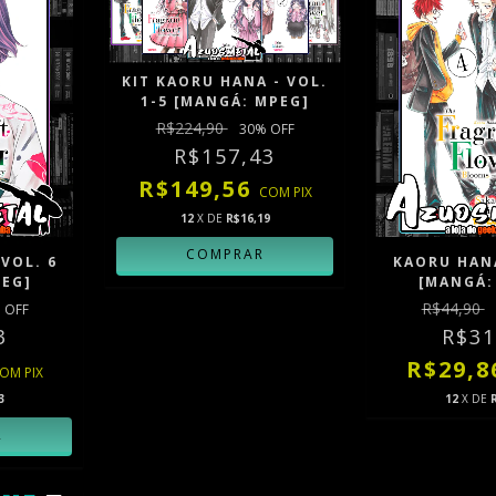
KIT KAORU HANA - VOL.
1-5 [MANGÁ: MPEG]
R$224,90
30
% OFF
R$157,43
R$149,56
COM
PIX
12
X DE
R$16,19
VOL. 6
KAORU HANA
PEG]
[MANGÁ:
R$44,90
 OFF
3
R$31
R$29,
COM
PIX
3
12
X DE