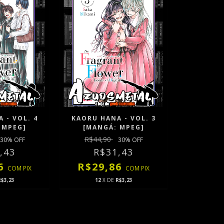
 - VOL. 4
KAORU HANA - VOL. 3
 MPEG]
[MANGÁ: MPEG]
R$44,90
30
% OFF
30
% OFF
,43
R$31,43
86
R$29,86
COM
PIX
COM
PIX
R$3,23
12
X DE
R$3,23