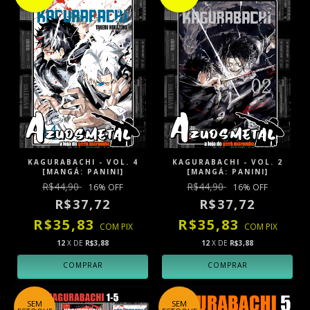
KAGURABACHI - VOL. 4
KAGURABACHI - VOL. 2
[MANGÁ: PANINI]
[MANGÁ: PANINI]
R$44,90
R$44,90
16
% OFF
16
% OFF
R$37,72
R$37,72
R$35,83
R$35,83
COM
PIX
COM
PIX
12
X DE
R$3,88
12
X DE
R$3,88
SEM
SEM