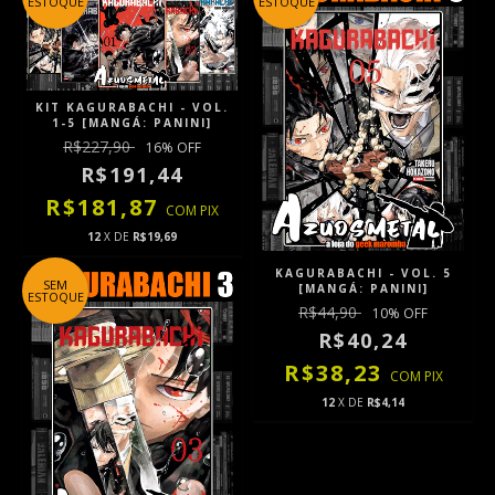
ESTOQUE
ESTOQUE
KIT KAGURABACHI - VOL.
1-5 [MANGÁ: PANINI]
R$227,90
16
% OFF
R$191,44
R$181,87
COM
PIX
12
X DE
R$19,69
KAGURABACHI - VOL. 5
SEM
[MANGÁ: PANINI]
ESTOQUE
R$44,90
10
% OFF
R$40,24
R$38,23
COM
PIX
12
X DE
R$4,14