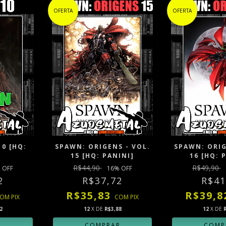
OFERTA
OFERTA
10 [HQ:
SPAWN: ORIGENS - VOL.
SPAWN: ORIG
15 [HQ: PANINI]
16 [HQ: 
R$44,90
R$49,90
 OFF
16
% OFF
2
R$37,72
R$41
R$35,83
R$39,
COM
PIX
COM
PIX
2
12
X DE
R$3,88
12
X DE