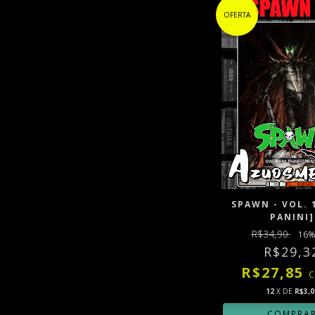
OFERTA
SPAWN - VOL. 
PANINI]
R$34,90
16
%
R$29,3
R$27,85
12
X DE
R$3,0