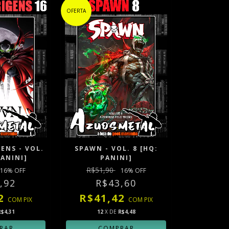
OFERTA
ENS - VOL.
SPAWN - VOL. 8 [HQ:
PANINI]
PANINI]
R$51,90
16
% OFF
16
% OFF
,92
R$43,60
82
R$41,42
COM
PIX
COM
PIX
R$4,31
12
X DE
R$4,48