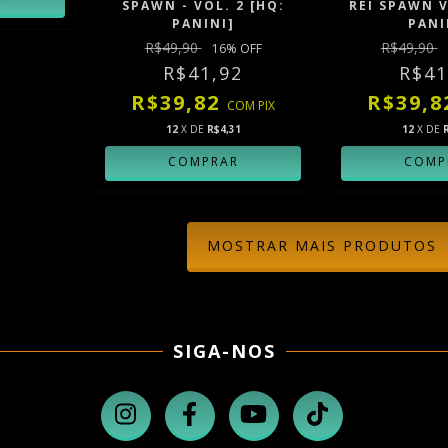
SPAWN - VOL. 2 [HQ:
REI SPAWN V
PANINI]
PANI
R$49,90
R$49,90
16
% OFF
R$41,92
R$41
R$39,82
R$39,
COM
PIX
12
X DE
R$4,31
12
X DE
MOSTRAR MAIS PRODUTOS
SIGA-NOS