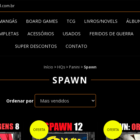
l.com.br
MANGÁS
BOARD GAMES
TCG
LIVROS/NOVELS
ÁLBU
MPLETAS
ACESSÓRIOS
USADOS
FERIDOS DE GUERRA
SUPER DESCONTOS
CONTATO
Início
>
HQs
>
Panini
>
Spawn
SPAWN
Ordenar por
OFERTA
OFERTA