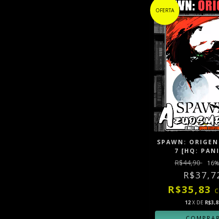
OFERTA
SPAWN: ORIGENS
7 [HQ: PAN
R$44,90
16
%
R$37,7
R$35,83
12
X DE
R$3,8