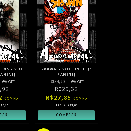
ENS - VOL.
SPAWN - VOL. 11 [HQ:
PANINI]
PANINI]
R$34,90
16
% OFF
16
% OFF
,92
R$29,32
82
R$27,85
COM
PIX
COM
PIX
R$4,31
12
X DE
R$3,02