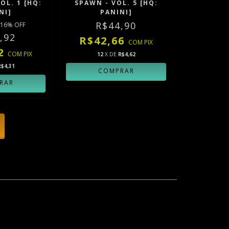
OL. 1 [HQ:
SPAWN - VOL. 5 [HQ:
NI]
PANINI]
R$44,90
16
% OFF
,92
R$42,66
COM
PIX
82
COM
PIX
12
X DE
R$4,62
R$4,31