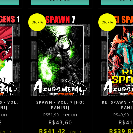
OFERTA
OFERTA
 - VOL.
SPAWN - VOL. 7 [HQ:
REI SPAWN - 
INI]
PANINI]
PANI
R$51,90
R$49,90
 OFF
16
% OFF
2
R$43,60
R$41
R$41,42
R$39,
COM
PIX
COM
PIX