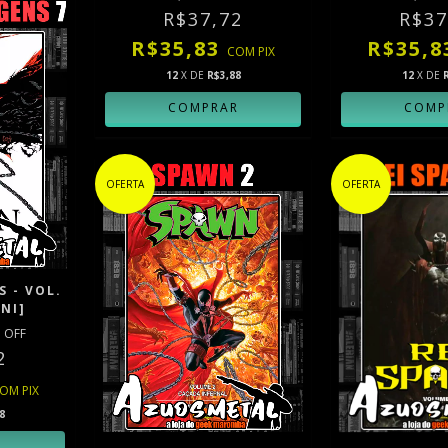
R$37,72
R$37
R$35,83
R$35,
COM
PIX
12
X DE
R$3,88
12
X DE
OFERTA
OFERTA
 - VOL.
INI]
 OFF
2
COM
PIX
8