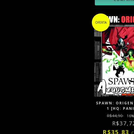
OFERTA
SPAWN: ORIGENS
1 [HQ: PAN
R$44,90
16
%
R$37,7
R$35,83