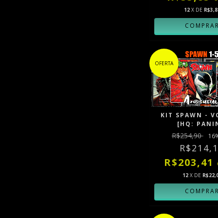
12
X DE
R$3,8
OFERTA
KIT SPAWN - V
[HQ: PANI
R$254,90
16
R$214,
R$203,41
12
X DE
R$22,