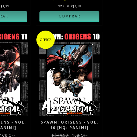
R$4,31
12
X DE
R$3,88
OFERTA
ENS - VOL.
SPAWN: ORIGENS - VOL.
PANINI]
10 [HQ: PANINI]
R$44,90
16
% OFF
16
% OFF