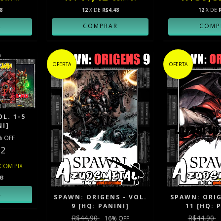
8
12
X DE
R$4,48
12
X DE
OFERTA
OFERTA
OL. 1-5
NI]
% OFF
12
COM
PIX
03
SPAWN: ORIGENS - VOL.
SPAWN: ORIG
9 [HQ: PANINI]
11 [HQ: 
R$44,90
R$44,90
16
% OFF