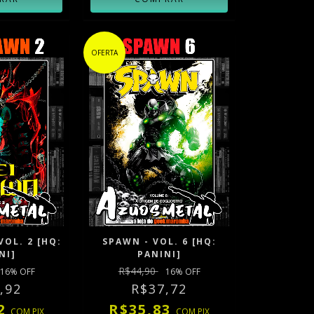
OFERTA
VOL. 2 [HQ:
SPAWN - VOL. 6 [HQ:
NI]
PANINI]
R$44,90
16
% OFF
16
% OFF
,92
R$37,72
82
R$35,83
COM
PIX
COM
PIX