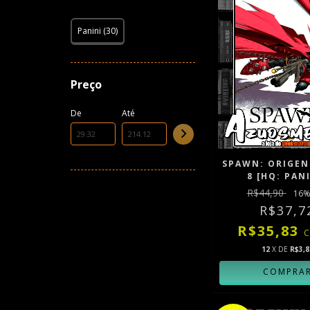
Panini (30)
Preço
De
Até
SPAWN: ORIGENS
8 [HQ: PAN
R$44,90
16
%
R$37,7
R$35,83
12
X DE
R$3,8