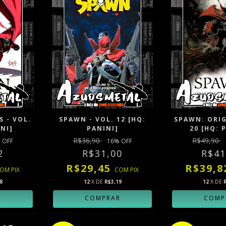
 - VOL.
SPAWN - VOL. 12 [HQ:
SPAWN: ORIG
INI]
PANINI]
20 [HQ: 
R$36,90
R$49,90
 OFF
16
% OFF
2
R$31,00
R$41
R$29,45
R$39,
COM
PIX
COM
PIX
8
12
X DE
R$3,19
12
X DE