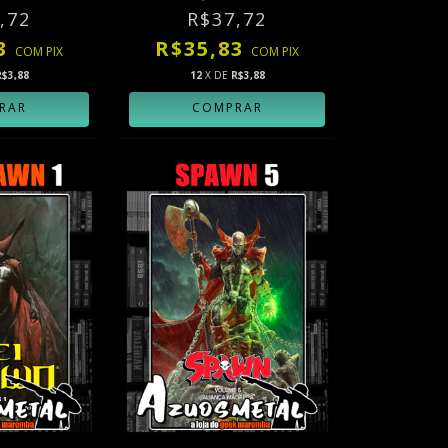
,72
R$37,72
83
R$35,83
COM
PIX
COM
PIX
R$3,88
12
X DE
R$3,88